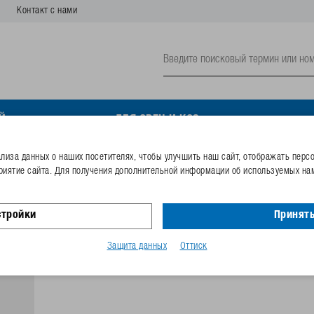
Контакт с нами
Й
ДЛЯ ОВЕЦ И КОЗ
иза данных о наших посетителях, чтобы улучшить наш сайт, отображать перс
риятие сайта. Для получения дополнительной информации об используемых нам
Резьбовое соединение 
чёрн.цвета
стройки
Принять
Номер заказа
102.1593
Защита данных
Оттиск
Код GTIN
40253381