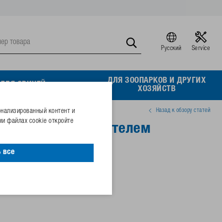
Русский
Service
ДЛЯ ЗООПАРКОВ И ДРУГИХ
ДЛЯ СВИНЕЙ
ХОЗЯЙСТВ
Назад к обзору статей
онализированный контент и
и файлах cookie откройте
1¼"x¾" с уплотнителем
 все
27768