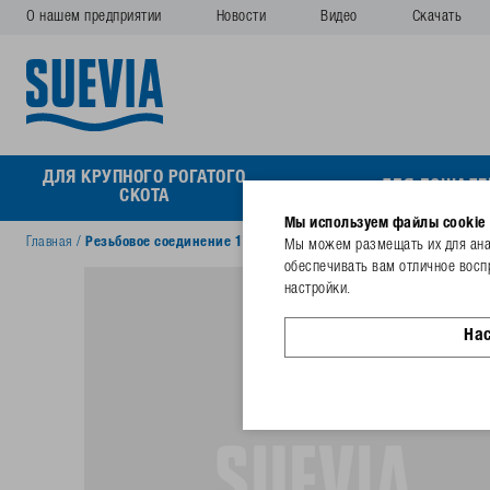
О нашем предприятии
Новости
Видео
Скачать
ДЛЯ КРУПНОГО РОГАТОГО
ДЛЯ ЛОШАДЕ
СКОТА
Мы используем файлы cookie
Главная
/
Резьбовое соединение 1¼"x¾" с уплотнителем чёрн.цвета
Мы можем размещать их для анал
обеспечивать вам отличное восп
настройки.
На