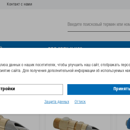
Контакт с нами
Й
ДЛЯ ОВЕЦ И КОЗ
иза данных о наших посетителях, чтобы улучшить наш сайт, отображать перс
риятие сайта. Для получения дополнительной информации об используемых нам
льные поилки для поросят
стройки
Принять
Защита данных
Оттиск