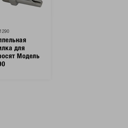
1290
ппельная
илка для
росят Модель
90