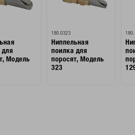
180.0323
180.
ьная
Ниппельная
Ни
 для
поилка для
по
т, Модель
поросят, Модель
по
323
12