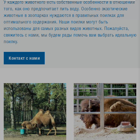
У каждого животного есть собственные особенности в отношении
того, как оно предпочитает пить воду. Особенно экзотические
животные в зоопарках нуждаются в правильных поилках для
оптимального содержания. Наши поилки могут быть
использованы для самых разных видов животных. Пожалуйста,
свяжитесь с нами, мы будем рады помочь вам выбрать идеальную
поилку.
Контакт с нами