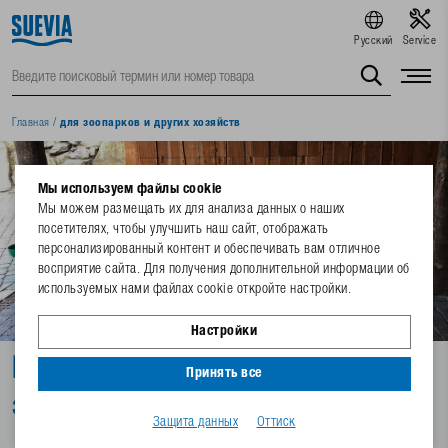
Русский
Service
Главная
/
для зоопарков и других хозяйств
Мы используем файлы cookie
Мы можем размещать их для анализа данных о наших
посетителях, чтобы улучшить наш сайт, отображать
персонализированный контент и обеспечивать вам отличное
восприятие сайта. Для получения дополнительной информации об
используемых нами файлах cookie откройте настройки.
Настройки
Поилки для животных
Принять все
зоопарков
Защита данных
Оттиск