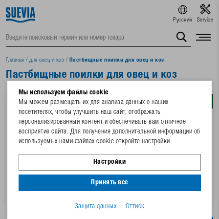
Русский
Service
Главная
/
для овец и коз
/
Пастбищные поилки для овец и коз
Пастбищные поилки для овец и коз
Мы используем файлы cookie
Мы можем размещать их для анализа данных о наших
посетителях, чтобы улучшить наш сайт, отображать
персонализированный контент и обеспечивать вам отличное
восприятие сайта. Для получения дополнительной информации об
используемых нами файлах cookie откройте настройки.
Настройки
2 Варианты
2 Варианты
Принять все
Поилка Модель 130P
Поилка-ванна Модель WT30
Защита данных
Оттиск