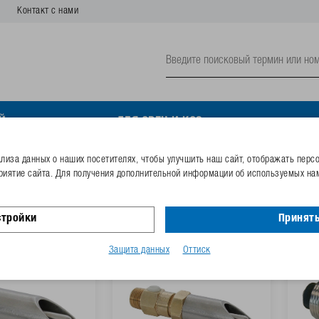
Контакт с нами
Й
ДЛЯ ОВЕЦ И КОЗ
иза данных о наших посетителях, чтобы улучшить наш сайт, отображать перс
риятие сайта. Для получения дополнительной информации об используемых нам
льные поилки свиней и хряков
стройки
Принять
Защита данных
Оттиск