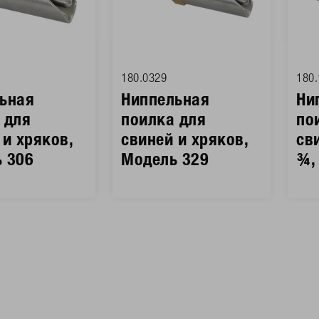
180.0329
180.
ьная
Ниппельная
Ни
 для
поилка для
по
 и хряков,
свиней и хряков,
св
 306
Модель 329
¾,