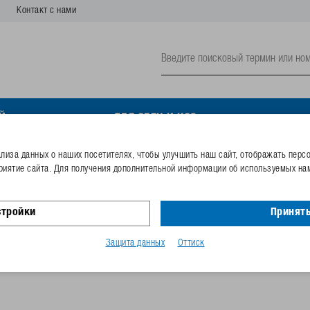
Контакт с нами
Й
ДЛЯ ОВЕЦ И КОЗ
а
иза данных о наших посетителях, чтобы улучшить наш сайт, отображать перс
риятие сайта. Для получения дополнительной информации об используемых нам
дование для животноводства
стройки
Принять
Защита данных
Оттиск