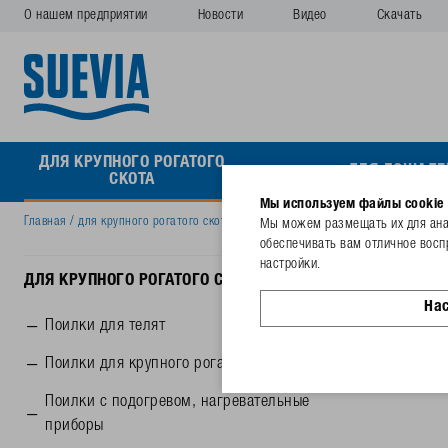
О нашем предприятии
Новости
Видео
Скачать
ДЛЯ КРУПНОГО РОГАТОГО
ДЛЯ ЛОШАДЕ
СКОТА
Мы используем файлы cookie
Главная
/
для крупного рогатого скота
/
Oборудование для животноводств
Мы можем размещать их для анал
обеспечивать вам отличное восп
Oбору
настройки.
ДЛЯ КРУПНОГО РОГАТОГО СКОТА
На
Поилки для телят
Поилки для крупного рогатого скота
Поилки с подогревом, нагревательные
приборы