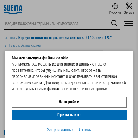
Русский
Service
Главная
/
Корпус поилки из нерж. стали для мод. 6140, слив 1¼"
Назад к обзору статей
Мы используем файлы cookie
Мы можем размещать их для анализа данных о наших
посетителях, чтобы улучшить наш сайт, отображать
персонализированный контент и обеспечивать вам отличное
восприятие сайта. Для получения дополнительной информации об
используемых нами файлах cookie откройте настройки.
Настройки
Принять все
Защита данных
Оттиск
Корпус поилки из нерж. стали для мод.