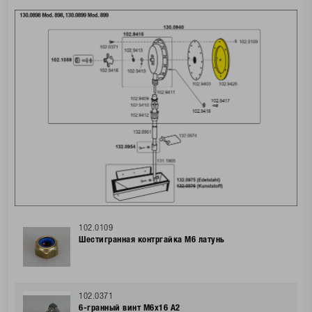
102.0109
Шестигранная контргайка М6 латунь
102.0371
6-гранный винт M6x16 А2