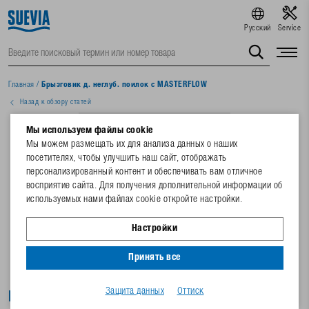
Русский
Service
Главная
/
Брызговик д. неглуб. поилок с MASTERFLOW
Назад к обзору статей
Мы используем файлы cookie
Мы можем размещать их для анализа данных о наших
посетителях, чтобы улучшить наш сайт, отображать
персонализированный контент и обеспечивать вам отличное
восприятие сайта. Для получения дополнительной информации об
используемых нами файлах cookie откройте настройки.
Настройки
Принять все
Защита данных
Оттиск
Брызговик д. неглуб. поилок с