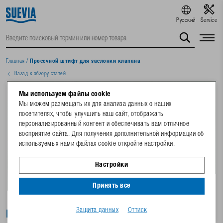
Русский
Service
Главная
/
Просечной штифт для заслонки клапана
Назад к обзору статей
Мы используем файлы cookie
Мы можем размещать их для анализа данных о наших
посетителях, чтобы улучшить наш сайт, отображать
персонализированный контент и обеспечивать вам отличное
восприятие сайта. Для получения дополнительной информации об
используемых нами файлах cookie откройте настройки.
Настройки
Принять все
Защита данных
Оттиск
Просечной штифт для заслонки клапана