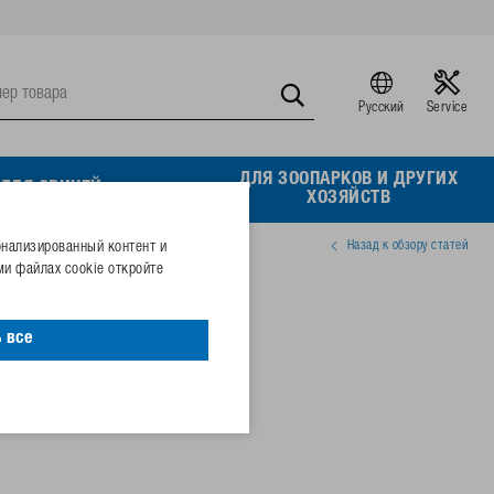
Русский
Service
ДЛЯ ЗООПАРКОВ И ДРУГИХ
ДЛЯ СВИНЕЙ
ХОЗЯЙСТВ
Назад к обзору статей
онализированный контент и
и файлах cookie откройте
size 9
 все
60508