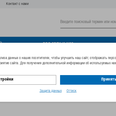
Контакт с нами
Й
ДЛЯ ОВЕЦ И КОЗ
plastic size 9
иза данных о наших посетителях, чтобы улучшить наш сайт, отображать перс
риятие сайта. Для получения дополнительной информации об используемых нам
Shovel Stall-Max, plastic 
стройки
Принять
Номер заказа
300.0386
Код GTIN
40253380
Защита данных
Оттиск