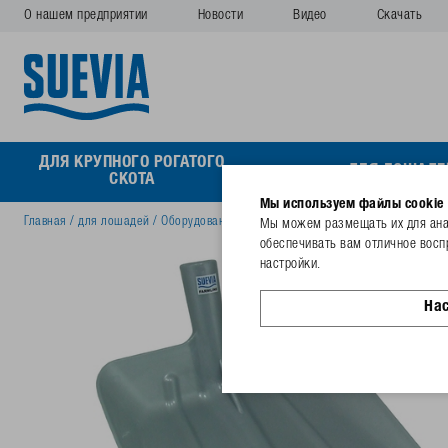
О нашем предприятии
Новости
Видео
Скачать
ДЛЯ КРУПНОГО РОГАТОГО
ДЛЯ ЛОШАДЕ
СКОТА
Мы используем файлы cookie
Главная
/
для лошадей
/
Oборудование для коневодства
/
Shovel Stall-Max, 
Мы можем размещать их для анал
обеспечивать вам отличное восп
настройки.
На