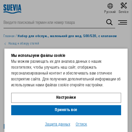
Русский
Service
Главная
/
Набор для обслуж., маленький для мод. 500/520, с клапаном
Назад к обзору статей
Мы используем файлы cookie
Мы можем размещать их для анализа данных о наших
посетителях, чтобы улучшить наш сайт, отображать
персонализированный контент и обеспечивать вам отличное
восприятие сайта. Для получения дополнительной информации об
используемых нами файлах cookie откройте настройки.
Настройки
Принять все
Защита данных
Оттиск
Набор для обслуж., маленький для мод.