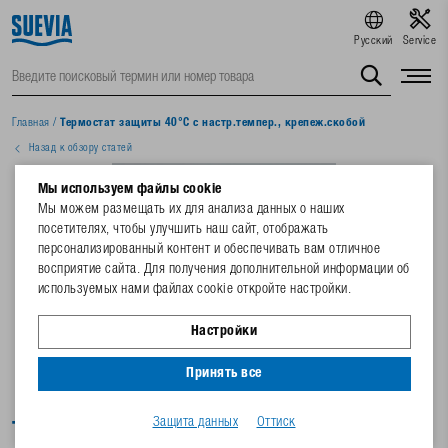
Русский
Service
Главная
/
Термостат защиты 40°C с настр.темпер., крепеж.скобой
Назад к обзору статей
Мы используем файлы cookie
Мы можем размещать их для анализа данных о наших
посетителях, чтобы улучшить наш сайт, отображать
персонализированный контент и обеспечивать вам отличное
восприятие сайта. Для получения дополнительной информации об
используемых нами файлах cookie откройте настройки.
Настройки
Принять все
Защита данных
Оттиск
Термостат защиты 40°C с настр.темпер.,