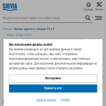
Русский
Service
Главная
/
Кольцо круглого сечения 23 x 3
Назад к обзору статей
Мы используем файлы cookie
Мы можем размещать их для анализа данных о наших
посетителях, чтобы улучшить наш сайт, отображать
персонализированный контент и обеспечивать вам отличное
восприятие сайта. Для получения дополнительной информации об
используемых нами файлах cookie откройте настройки.
Настройки
Принять все
Защита данных
Оттиск
Кольцо круглого сечения 23 x 3