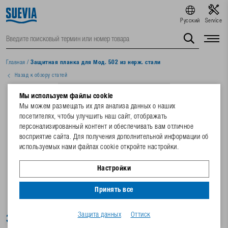
Русский
Service
Главная
/
Защитная планка для Мод. 502 из нерж. стали
Назад к обзору статей
Мы используем файлы cookie
Мы можем размещать их для анализа данных о наших
посетителях, чтобы улучшить наш сайт, отображать
персонализированный контент и обеспечивать вам отличное
восприятие сайта. Для получения дополнительной информации об
используемых нами файлах cookie откройте настройки.
Настройки
Принять все
Защита данных
Оттиск
Защитная планка для Мод. 502 из нерж.