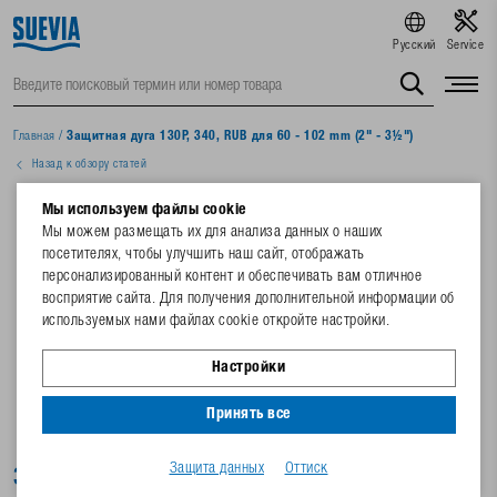
Русский
Service
Главная
/
Защитная дуга 130P, 340, RUB для 60 - 102 mm (2" - 3½")
Назад к обзору статей
Мы используем файлы cookie
Мы можем размещать их для анализа данных о наших
посетителях, чтобы улучшить наш сайт, отображать
персонализированный контент и обеспечивать вам отличное
восприятие сайта. Для получения дополнительной информации об
используемых нами файлах cookie откройте настройки.
Настройки
Принять все
Защита данных
Оттиск
Защитная дуга 130P, 340, RUB для 60 - 102