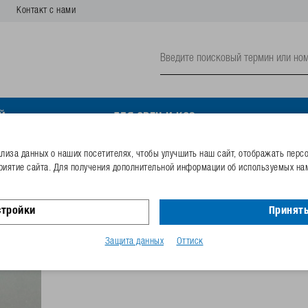
Контакт с нами
Й
ДЛЯ ОВЕЦ И КОЗ
иза данных о наших посетителях, чтобы улучшить наш сайт, отображать перс
риятие сайта. Для получения дополнительной информации об используемых нам
Регулировочный колпачо
цвета)
стройки
Принять
Номер заказа
102.0696
Защита данных
Оттиск
Код GTIN
40253380