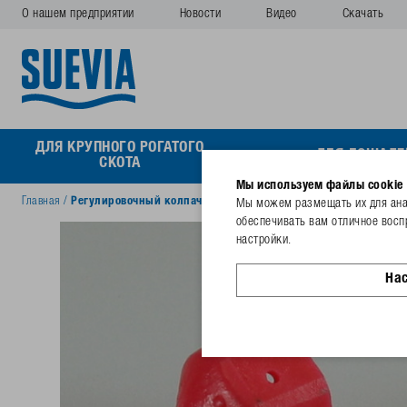
О нашем предприятии
Новости
Видео
Скачать
ДЛЯ КРУПНОГО РОГАТОГО
ДЛЯ ЛОШАДЕ
СКОТА
Мы используем файлы cookie
Главная
/
Регулировочный колпачок из пластмассы (красного цвета)
Мы можем размещать их для анал
обеспечивать вам отличное восп
настройки.
На