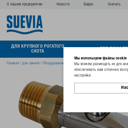
О нашем предприятии
Новости
Видео
Скачать
ДЛЯ КРУПНОГО РОГАТОГО
ДЛЯ ЛОШАДЕ
СКОТА
Мы используем файлы cookie
Главная
/
для свиней
/
Oборудование для свиноводства
/
Nipple Drinker Aqua
Мы можем размещать их для анал
обеспечивать вам отличное восп
настройки.
На