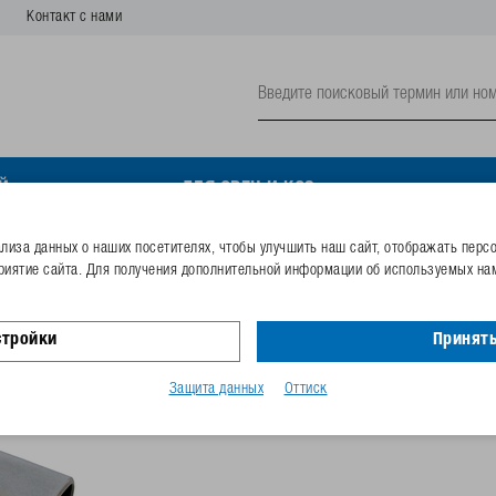
Контакт с нами
Й
ДЛЯ ОВЕЦ И КОЗ
Globe for piglets, 1/2" NPT
иза данных о наших посетителях, чтобы улучшить наш сайт, отображать перс
риятие сайта. Для получения дополнительной информации об используемых нам
Nipple Drinker AquaGlobe 
стройки
Принять
Номер заказа
300.0642
Код GTIN
40253381
Защита данных
Оттиск