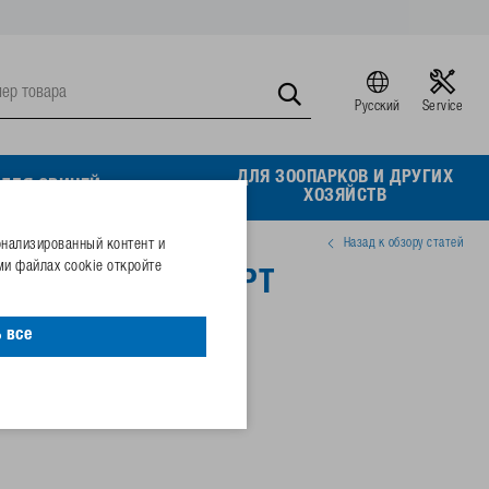
Русский
Service
ДЛЯ ЗООПАРКОВ И ДРУГИХ
ДЛЯ СВИНЕЙ
ХОЗЯЙСТВ
Назад к обзору статей
онализированный контент и
и файлах cookie откройте
for piglets, 1/2" NPT
 все
22565