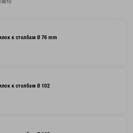
18810
илок к столбам Ø 76 mm
илок к столбам Ø 102