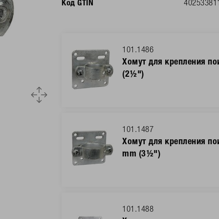
Код GTIN
40253381
101.1486
Хомут для крепления по
(2½")
101.1487
Хомут для крепления по
mm (3½")
101.1488