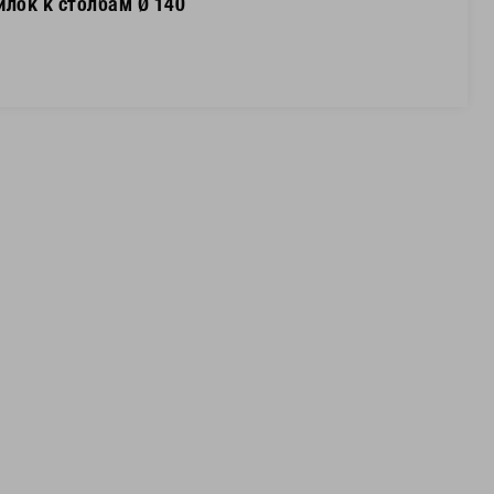
илок к столбам Ø 140