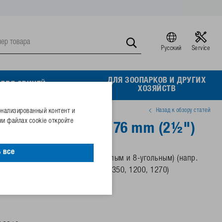
Русский
Service
ДЛЯ ЗООПАРКОВ И ДРУГИХ
ДЛЯ СВИНЕЙ
ХОЗЯЙСТВ
Назад к обзору статей
онализированный контент и
и файлах cookie откройте
илок к столбам Ø 76 mm (2½")
 все
SUEVIA
к столбам и трубам (круглым и 8-угольным) (напр.
19R, 20, 25R, 46, 115, 130, 340, 350, 1200, 1270)