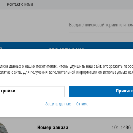
Контакт с нами
Й
ДЛЯ ОВЕЦ И КОЗ
иза данных о наших посетителях, чтобы улучшить наш сайт, отображать перс
риятие сайта. Для получения дополнительной информации об используемых нам
Хомут для крепления по
стройки
Принять
Для крепления всех чашечных поилок 
для крепления Моделей 10P, 12P, 16P, 18P, 
Защита данных
Оттиск
В комплекте поставки 4 болта с гайками
Номер заказа
101.1486