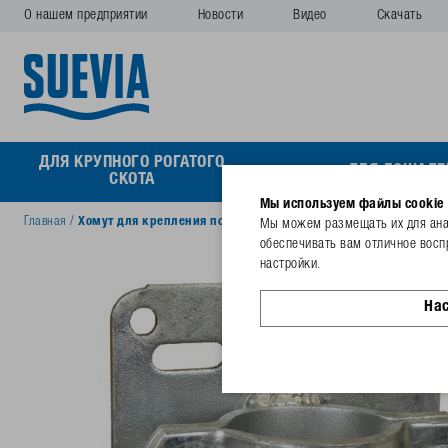
О нашем предприятии
Новости
Видео
Скачать
ДЛЯ КРУПНОГО РОГАТОГО
ДЛЯ ЛОШАДЕ
СКОТА
Мы используем файлы cookie
Главная
/
Хомут для крепления поилок к столбам Ø 76 mm (2½")
Мы можем размещать их для анал
обеспечивать вам отличное восп
настройки.
На