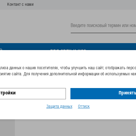
Контакт с нами
Й
ДЛЯ ОВЕЦ И КОЗ
иза данных о наших посетителях, чтобы улучшить наш сайт, отображать перс
риятие сайта. Для получения дополнительной информации об используемых нам
Стопорная гильза мод. 8
стройки
Принять
Номер заказа
132.0951
Код GTIN
40253380
Защита данных
Оттиск