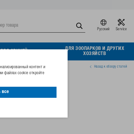
Русский
Service
ДЛЯ ЗООПАРКОВ И ДРУГИХ
ДЛЯ СВИНЕЙ
ХОЗЯЙСТВ
Назад к обзору статей
онализированный контент и
и файлах cookie откройте
98/899
 все
46069