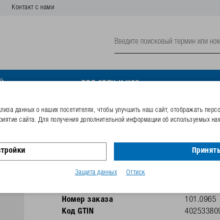
Контакт с нами
Й
ДЛЯ ОВЕЦ И КОЗ
иза данных о наших посетителях, чтобы улучшить наш сайт, отображать перс
риятие сайта. Для получения дополнительной информации об используемых нам
Держатель для солевого
стройки
Принять
Полностью из нержавеющей стали
Защита данных
Оттиск
Для солевых камней-лизунцов с габаритами
Номер заказа
101.0965
Код GTIN
40253380