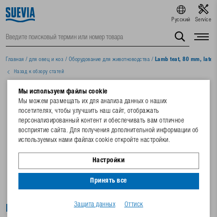
Русский
Service
Главная
/
для овец и коз
/
Oборудование для животноводства
/
Lamb teat, 80 mm, latex
Назад к обзору статей
Мы используем файлы cookie
Мы можем размещать их для анализа данных о наших
посетителях, чтобы улучшить наш сайт, отображать
персонализированный контент и обеспечивать вам отличное
восприятие сайта. Для получения дополнительной информации об
используемых нами файлах cookie откройте настройки.
Настройки
Принять все
Защита данных
Оттиск
Lamb teat, 80 mm, latex