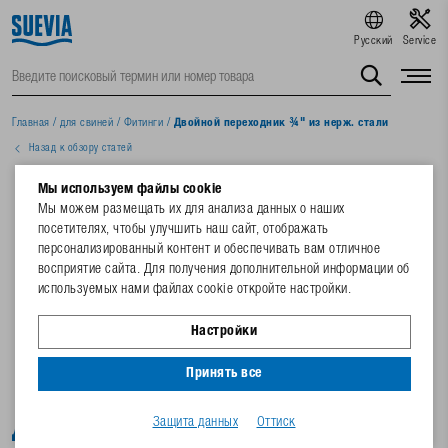
Русский
Service
Главная
/
для свиней
/
Фитинги
/
Двойной переходник ¾" из нерж. стали
Назад к обзору статей
Мы используем файлы cookie
Мы можем размещать их для анализа данных о наших
посетителях, чтобы улучшить наш сайт, отображать
персонализированный контент и обеспечивать вам отличное
восприятие сайта. Для получения дополнительной информации об
используемых нами файлах cookie откройте настройки.
Настройки
Принять все
Защита данных
Оттиск
Двойной переходник ¾" из нерж. стали