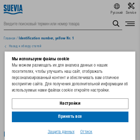
Русский
Service
Главная
/
Identification number, yellow Nr. 1
Назад к обзору статей
Мы используем файлы cookie
Мы можем размещать их для анализа данных о наших
посетителях, чтобы улучшить наш сайт, отображать
персонализированный контент и обеспечивать вам отличное
восприятие сайта. Для получения дополнительной информации об
используемых нами файлах cookie откройте настройки.
Настройки
Принять все
Защита данных
Оттиск
Identification number, yellow Nr. 1