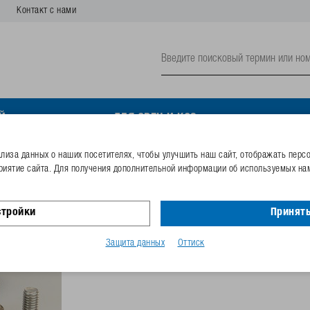
Контакт с нами
Й
ДЛЯ ОВЕЦ И КОЗ
иза данных о наших посетителях, чтобы улучшить наш сайт, отображать перс
риятие сайта. Для получения дополнительной информации об используемых нам
Прижим для стока для 
стройки
Принять
Номер заказа
132.6038
Код GTIN
40253380
Защита данных
Оттиск