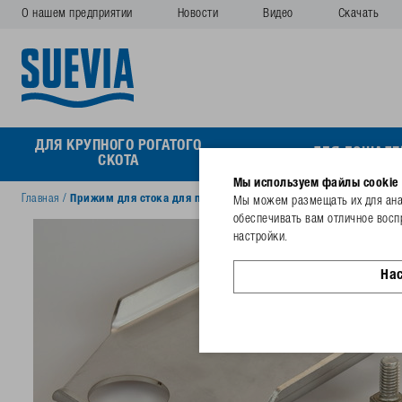
О нашем предприятии
Новости
Видео
Скачать
ДЛЯ КРУПНОГО РОГАТОГО
ДЛЯ ЛОШАДЕ
СКОТА
Мы используем файлы cookie
Главная
/
Прижим для стока для поилки с быстрым сливом
Мы можем размещать их для анал
обеспечивать вам отличное восп
настройки.
На