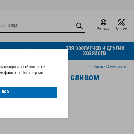
Русский
Service
ДЛЯ ЗООПАРКОВ И ДРУГИХ
ДЛЯ СВИНЕЙ
ХОЗЯЙСТВ
Назад к обзору статей
онализированный контент и
и файлах cookie откройте
поилки с быстрым сливом
 все
46236