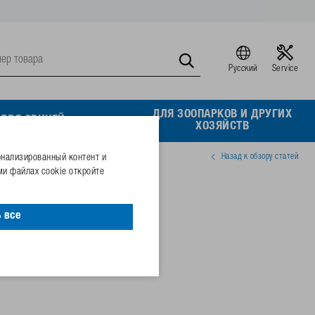
Русский
Service
ДЛЯ ЗООПАРКОВ И ДРУГИХ
ДЛЯ СВИНЕЙ
ХОЗЯЙСТВ
Назад к обзору статей
онализированный контент и
и файлах cookie откройте
ерж. стали
 все
06032