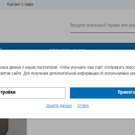
Контакт с нами
Й
ДЛЯ ОВЕЦ И КОЗ
иза данных о наших посетителях, чтобы улучшить наш сайт, отображать перс
риятие сайта. Для получения дополнительной информации об используемых нам
6-гранная гайка ⅜" из н
стройки
Принять
Номер заказа
102.0831
Код GTIN
40253380
Защита данных
Оттиск