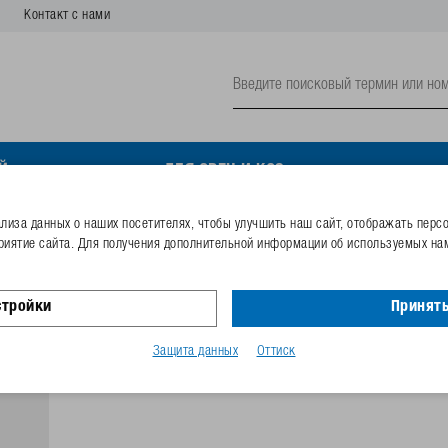
Контакт с нами
Й
ДЛЯ ОВЕЦ И КОЗ
иза данных о наших посетителях, чтобы улучшить наш сайт, отображать перс
риятие сайта. Для получения дополнительной информации об используемых нам
Оцинкованный шестигра
M8x20
стройки
Принять
Защита данных
Оттиск
Номер заказа
102.1688
Код GTIN
40253380