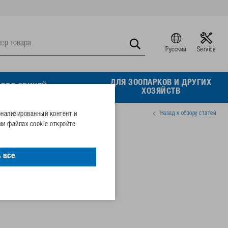
Русский
Service
ДЛЯ ЗООПАРКОВ И ДРУГИХ
ДЛЯ СВИНЕЙ
ХОЗЯЙСТВ
Назад к обзору статей
онализированный контент и
и файлах cookie откройте
нный болт M8x20
 все
08463