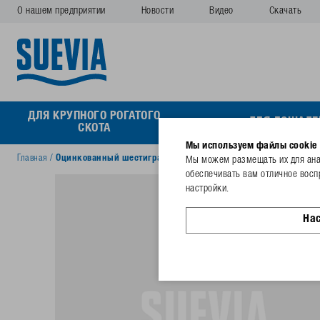
О нашем предприятии
Новости
Видео
Скачать
ДЛЯ КРУПНОГО РОГАТОГО
ДЛЯ ЛОШАДЕ
СКОТА
Мы используем файлы cookie
Главная
/
Оцинкованный шестигранный болт M8x20
Мы можем размещать их для анал
обеспечивать вам отличное восп
настройки.
На