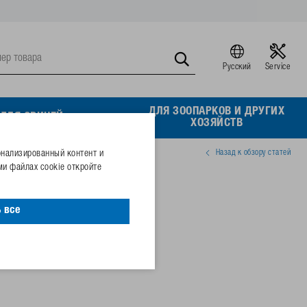
Русский
Service
ДЛЯ ЗООПАРКОВ И ДРУГИХ
ДЛЯ СВИНЕЙ
ХОЗЯЙСТВ
Назад к обзору статей
онализированный контент и
и файлах cookie откройте
2 с фланцем
 все
64468