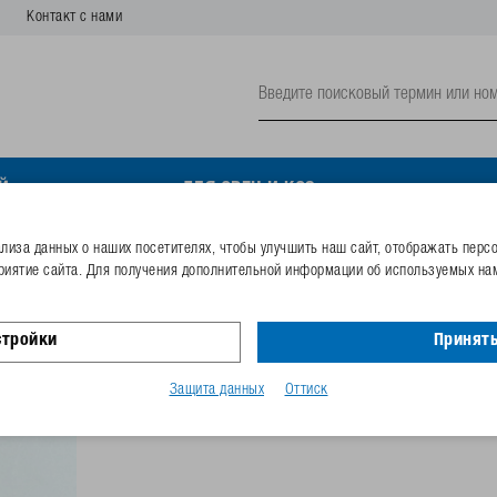
Контакт с нами
Й
ДЛЯ ОВЕЦ И КОЗ
иза данных о наших посетителях, чтобы улучшить наш сайт, отображать перс
риятие сайта. Для получения дополнительной информации об используемых нам
6-гранный винт M8x16 А
стройки
Принять
Номер заказа
102.1609
Код GTIN
40253387
Защита данных
Оттиск