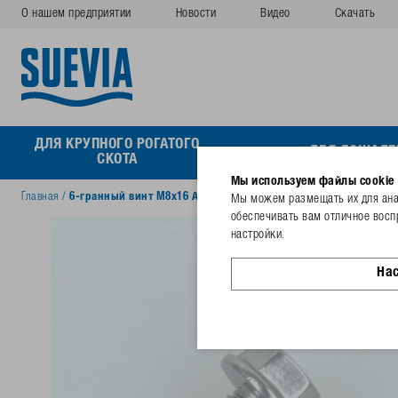
О нашем предприятии
Новости
Видео
Скачать
ДЛЯ КРУПНОГО РОГАТОГО
ДЛЯ ЛОШАДЕ
СКОТА
Мы используем файлы cookie
Главная
/
6-гранный винт M8x16 А2 с фланцем
Мы можем размещать их для анал
обеспечивать вам отличное восп
настройки.
На