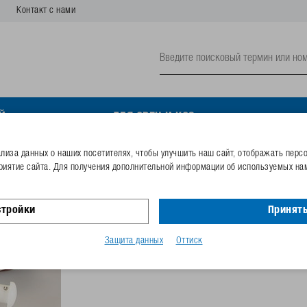
Контакт с нами
Й
ДЛЯ ОВЕЦ И КОЗ
иза данных о наших посетителях, чтобы улучшить наш сайт, отображать перс
риятие сайта. Для получения дополнительной информации об используемых нам
Заслонка клапана без ос
регулировкой,опорн.вту
стройки
Принять
Номер заказа
102.0166
Защита данных
Оттиск
Код GTIN
40253380