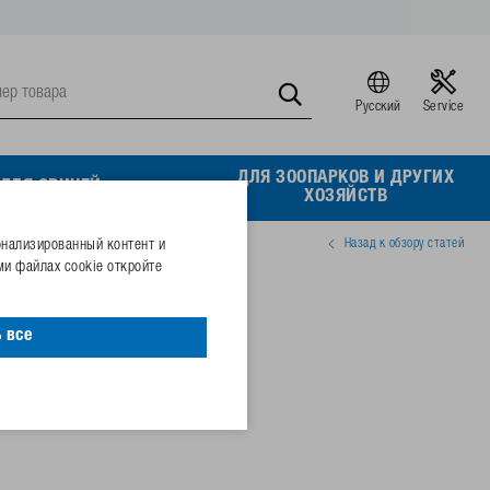
Русский
Service
ДЛЯ ЗООПАРКОВ И ДРУГИХ
ДЛЯ СВИНЕЙ
ХОЗЯЙСТВ
Назад к обзору статей
онализированный контент и
и файлах cookie откройте
и с
лками
 все
02096