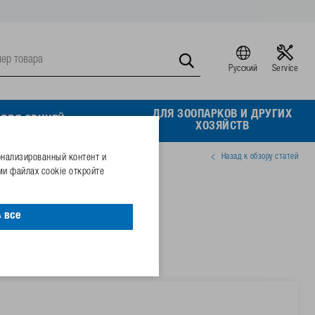
Русский
Service
ДЛЯ ЗООПАРКОВ И ДРУГИХ
ДЛЯ СВИНЕЙ
ХОЗЯЙСТВ
Назад к обзору статей
онализированный контент и
и файлах cookie откройте
нерж. стали
 все
24005