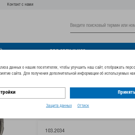
Контакт с нами
Й
ДЛЯ ОВЕЦ И КОЗ
иза данных о наших посетителях, чтобы улучшить наш сайт, отображать перс
риятие сайта. Для получения дополнительной информации об используемых нам
Уголок 90°, в.р./в.р. из 
стройки
Принять
Номер заказа
103.2034
Код GTIN
40253380
Защита данных
Оттиск
103.2034