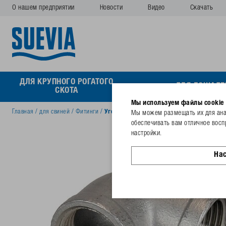
О нашем предприятии
Новости
Видео
Скачать
ДЛЯ КРУПНОГО РОГАТОГО
ДЛЯ ЛОШАДЕ
СКОТА
Мы используем файлы cookie
Главная
/
для свиней
/
Фитинги
/
Уголок 90°, в.р./в.р. из нерж. стали
Мы можем размещать их для анал
обеспечивать вам отличное восп
настройки.
На