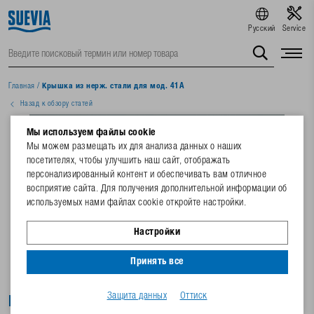
Русский
Service
Главная
/
Крышка из нерж. стали для мод. 41A
Назад к обзору статей
Мы используем файлы cookie
Мы можем размещать их для анализа данных о наших
посетителях, чтобы улучшить наш сайт, отображать
персонализированный контент и обеспечивать вам отличное
восприятие сайта. Для получения дополнительной информации об
используемых нами файлах cookie откройте настройки.
Настройки
Принять все
Защита данных
Оттиск
Крышка из нерж. стали для мод. 41A