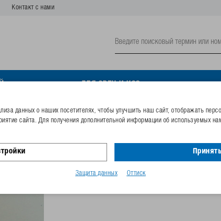
Контакт с нами
Й
ДЛЯ ОВЕЦ И КОЗ
иза данных о наших посетителях, чтобы улучшить наш сайт, отображать перс
риятие сайта. Для получения дополнительной информации об используемых нам
Контргайка
стройки
Принять
Номер заказа
102.0690
Код GTIN
40253380
Защита данных
Оттиск