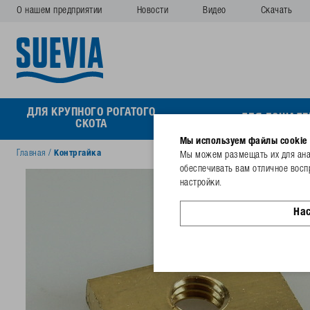
О нашем предприятии
Новости
Видео
Скачать
ДЛЯ КРУПНОГО РОГАТОГО
ДЛЯ ЛОШАДЕ
СКОТА
Мы используем файлы cookie
Главная
/
Контргайка
Мы можем размещать их для анал
обеспечивать вам отличное восп
настройки.
На