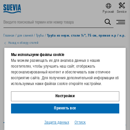
Русский
Service
Главная
/
для свиней
/
Трубы
/
Труба из нерж. стали ½", 75 см, прямая н.р / н.р.
Назад к обзору статей
Мы используем файлы cookie
Мы можем размещать их для анализа данных о наших
посетителях, чтобы улучшить наш сайт, отображать
персонализированный контент и обеспечивать вам отличное
восприятие сайта. Для получения дополнительной информации об
используемых нами файлах cookie откройте настройки.
Настройки
Принять все
Защита данных
Оттиск
Труба из нерж. стали ½", 75 см, прямая н.р