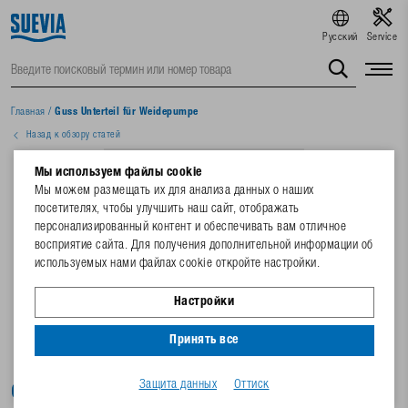
Русский
Service
Главная
/
Guss Unterteil für Weidepumpe
Назад к обзору статей
Мы используем файлы cookie
Мы можем размещать их для анализа данных о наших
посетителях, чтобы улучшить наш сайт, отображать
персонализированный контент и обеспечивать вам отличное
восприятие сайта. Для получения дополнительной информации об
используемых нами файлах cookie откройте настройки.
Настройки
Принять все
Защита данных
Оттиск
Guss Unterteil für Weidepumpe