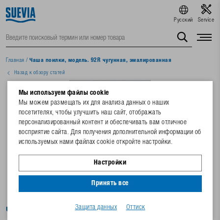
Русский
Service
Главная
/
Чаша поилки, модель. 92R чугунная, эмалированная
Назад к обзору статей
Мы используем файлы cookie
Мы можем размещать их для анализа данных о наших
посетителях, чтобы улучшить наш сайт, отображать
персонализированный контент и обеспечивать вам отличное
восприятие сайта. Для получения дополнительной информации об
используемых нами файлах cookie откройте настройки.
Настройки
Принять все
Защита данных
Оттиск
Чаша поилки, модель. 92R чугунная,