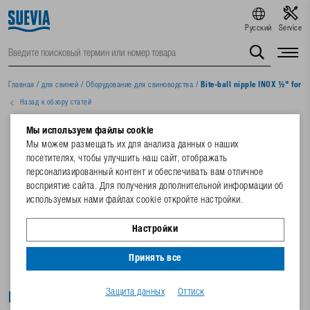
Русский
Service
Главная
/
для свиней
/
Oборудование для свиноводства
/
Bite-ball nipple INOX ½" for pi
Назад к обзору статей
Мы используем файлы cookie
Мы можем размещать их для анализа данных о наших
посетителях, чтобы улучшить наш сайт, отображать
персонализированный контент и обеспечивать вам отличное
восприятие сайта. Для получения дополнительной информации об
используемых нами файлах cookie откройте настройки.
Настройки
Принять все
Защита данных
Оттиск
Bite-ball nipple INOX ½" for piglets