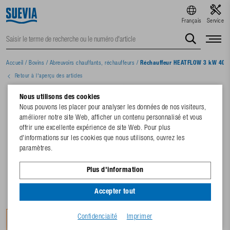
Français
Service
Accueil
/
Bovins
/
Abreuvoirs chauffants, réchauffeurs
/
Réchauffeur HEATFLOW 3 kW 400
Retour à l'aperçu des articles
Nous utilisons des cookies
Nous pouvons les placer pour analyser les données de nos visiteurs,
améliorer notre site Web, afficher un contenu personnalisé et vous
offrir une excellente expérience de site Web. Pour plus
d'informations sur les cookies que nous utilisons, ouvrez les
paramètres.
Plus d'information
Accepter tout
Confidenciaité
Imprimer