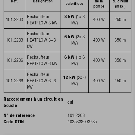
Réf.
Désignation
de la
du circuit
calorifique
pompe
(max.)
Réchauffeur
3 kW
(1x 3
101.2203
400 W
250 m
HEATFLOW 3 kW
kW)
Réchauffeur
6 kW
(2x 3
101.2233
HEATFLOW 3+3
400 W
350 m
kW)
kW
Réchauffeur
6 kW
(1x 6
101.2206
400 W
350 m
HEATFLOW 6 kW
kW)
Réchauffeur
12 kW
(2x 6
101.2266
HEATFLOW 6+6
400 W
450 m
kW)
kW
Raccordement à un circuit en
oui
boucle
N° de référence
101.2203
Code GTIN
4025338093735