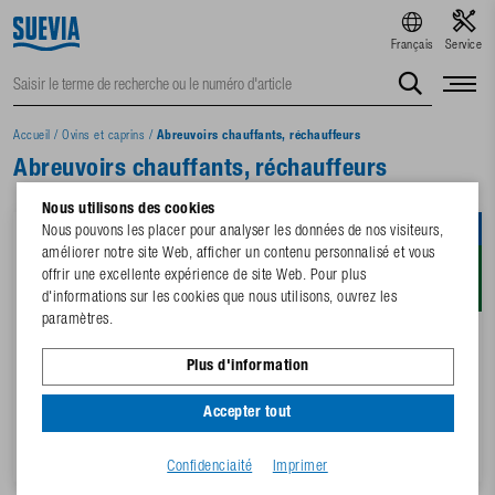
Français
Service
Accueil
/
Ovins et caprins
/
Abreuvoirs chauffants, réchauffeurs
Abreuvoirs chauffants, réchauffeurs
Nous utilisons des cookies
Nous pouvons les placer pour analyser les données de nos visiteurs,
améliorer notre site Web, afficher un contenu personnalisé et vous
offrir une excellente expérience de site Web. Pour plus
d'informations sur les cookies que nous utilisons, ouvrez les
paramètres.
Plus d'information
2 Variantes
100.1275
Accepter tout
Abreuvoir Mod. 46-MS¾" 24 V,
Abreuvoir MINICUP chauffant
80 W
Mod. 127K-H, 24 V, 40 W
Confidenciaité
Imprimer