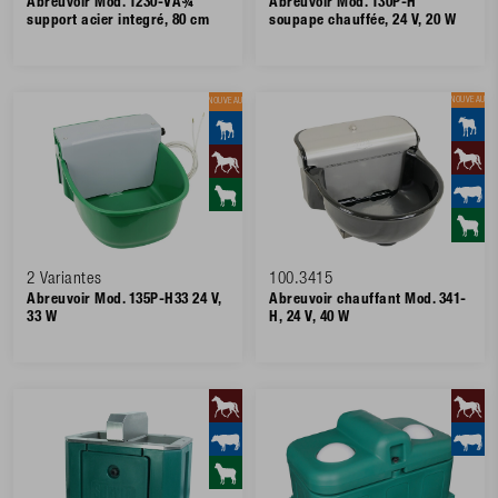
Abreuvoir Mod. 1230-VA¾"
Abreuvoir Mod. 130P-H
support acier integré, 80 cm
soupape chauffée, 24 V, 20 W
NOUVEAU
NOUVEAU
2 Variantes
100.3415
Abreuvoir Mod. 135P-H33 24 V,
Abreuvoir chauffant Mod. 341-
33 W
H, 24 V, 40 W