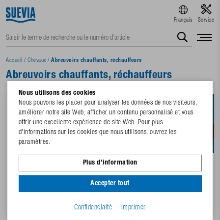
Français
Service
Accueil
/
Chevaux
/
Abreuvoirs chauffants, réchauffeurs
Abreuvoirs chauffants, réchauffeurs
Nous utilisons des cookies
Nous pouvons les placer pour analyser les données de nos visiteurs,
améliorer notre site Web, afficher un contenu personnalisé et vous
offrir une excellente expérience de site Web. Pour plus
d'informations sur les cookies que nous utilisons, ouvrez les
paramètres.
Plus d'information
100.0124
2 Variantes
Accepter tout
Abreuvoir Mod. 12P-HK-MS¾"
Abreuvoir Mod. 46-MS¾" 24 V,
24 V, 30 W, vert
80 W
Confidenciaité
Imprimer