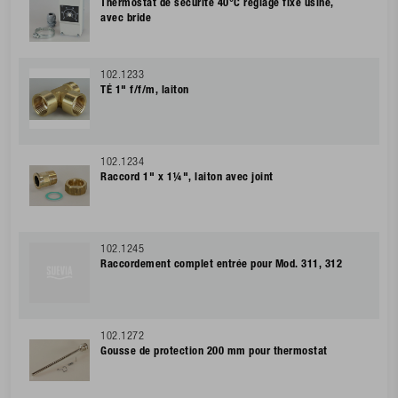
Thermostat de sécurité 40°C réglage fixe usine,
avec bride
102.1233
TÉ 1" f/f/m, laiton
102.1234
Raccord 1" x 1¼", laiton avec joint
102.1245
Raccordement complet entrée pour Mod. 311, 312
102.1272
Gousse de protection 200 mm pour thermostat