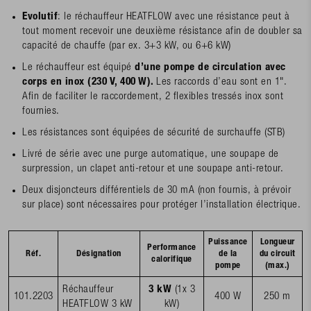
Evolutif
: le réchauffeur HEATFLOW avec une résistance peut à
tout moment recevoir une deuxième résistance afin de doubler sa
capacité de chauffe (par ex. 3+3 kW, ou 6+6 kW)
Le réchauffeur est équipé
d’une pompe de circulation avec
corps en inox (230 V, 400 W).
Les raccords d’eau sont en 1".
Afin de faciliter le raccordement, 2 flexibles tressés inox sont
fournies.
Les résistances sont équipées de sécurité de surchauffe (STB)
Livré de série avec une purge automatique, une soupape de
surpression, un clapet anti-retour et une soupape anti-retour.
Deux disjoncteurs différentiels de 30 mA (non fournis, à prévoir
sur place) sont nécessaires pour protéger l’installation électrique.
Puissance
Longueur
Performance
Réf.
Désignation
de la
du circuit
calorifique
pompe
(max.)
Réchauffeur
3 kW
(1x 3
101.2203
400 W
250 m
HEATFLOW 3 kW
kW)