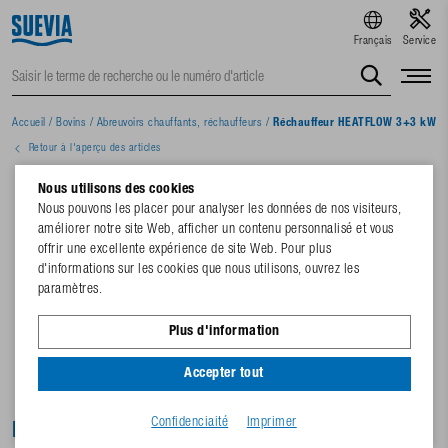
Français
Service
Accueil
/
Bovins
/
Abreuvoirs chauffants, réchauffeurs
/
Réchauffeur HEATFLOW 3+3 kW 4
Retour à l'aperçu des articles
Nous utilisons des cookies
Nous pouvons les placer pour analyser les données de nos visiteurs,
améliorer notre site Web, afficher un contenu personnalisé et vous
offrir une excellente expérience de site Web. Pour plus
d'informations sur les cookies que nous utilisons, ouvrez les
paramètres.
Plus d'information
Accepter tout
Confidenciaité
Imprimer
Réchauffeur HEATFLOW 3+3 kW 400 V,