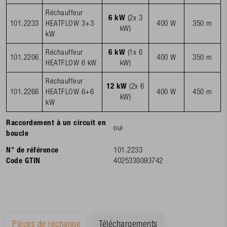
Réchauffeur
6 kW
(2x 3
101.2233
HEATFLOW 3+3
400 W
350 m
kW)
kW
Réchauffeur
6 kW
(1x 6
101.2206
400 W
350 m
HEATFLOW 6 kW
kW)
Réchauffeur
12 kW
(2x 6
101.2266
HEATFLOW 6+6
400 W
450 m
kW)
kW
Raccordement à un circuit en
oui
boucle
N° de référence
101.2233
Code GTIN
4025338093742
Pièces de rechange
Téléchargements