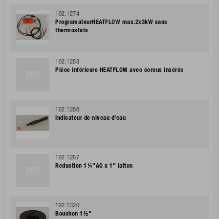
102.1274
ProgramateurHEATFLOW max.2x3kW sans
thermostats
102.1283
Pièce inférieure HEATFLOW avec écrous insérés
102.1286
Indicateur de niveau d'eau
102.1287
Reduction 1¼"AG x 1" laiton
102.1320
Bouchon 1½"