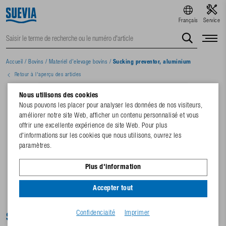
Français
Service
Accueil
/
Bovins
/
Materiél d'elevage bovins
/
Sucking preventor, aluminium
Retour à l'aperçu des articles
Nous utilisons des cookies
Nous pouvons les placer pour analyser les données de nos visiteurs,
améliorer notre site Web, afficher un contenu personnalisé et vous
offrir une excellente expérience de site Web. Pour plus
d'informations sur les cookies que nous utilisons, ouvrez les
paramètres.
Plus d'information
Accepter tout
Confidenciaité
Imprimer
Sucking preventor, aluminium