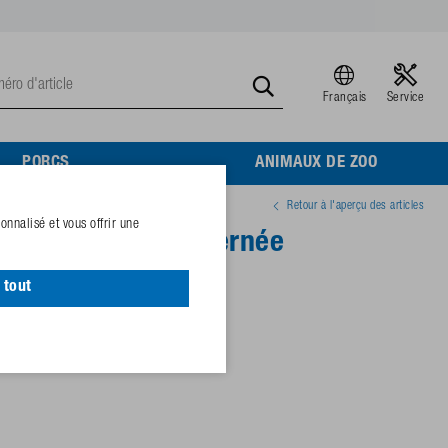
Français
Service
PORCS
ANIMAUX DE ZOO
Retour à l'aperçu des articles
nnalisé et vous offrir une
antes, traction alternée
 tout
16410