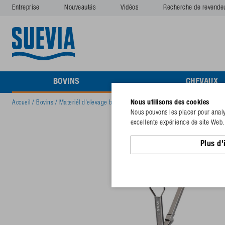
Entreprise
Nouveautés
Vidéos
Recherche de revende
BOVINS
CHEVAUX
Nous utilisons des cookies
Accueil
/
Bovins
/
Materiél d'elevage bovins
/
Vêleuse VINK 1,80 m allaitantes, 
Nous pouvons les placer pour analys
excellente expérience de site Web. 
Plus d'