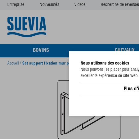
Entreprise
Nouveautés
Vidéos
Recherche de revende
BOVINS
CHEVAUX
Nous utilisons des cookies
Accueil
/
Set support fixation mur pour abreuvoir ARRONDI
Nous pouvons les placer pour analys
excellente expérience de site Web. 
Plus d'