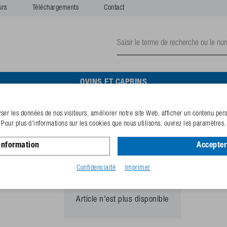
urs
Téléchargements
Contact
OVINS ET CAPRINS
er les données de nos visiteurs, améliorer notre site Web, afficher un contenu perso
Set support fixation mur
Pour plus d'informations sur les cookies que nous utilisons, ouvrez les paramètres.
information
Accepter
N° de référence
130.7051
Code GTIN
40253381
Confidenciaité
Imprimer
Article n'est plus disponible