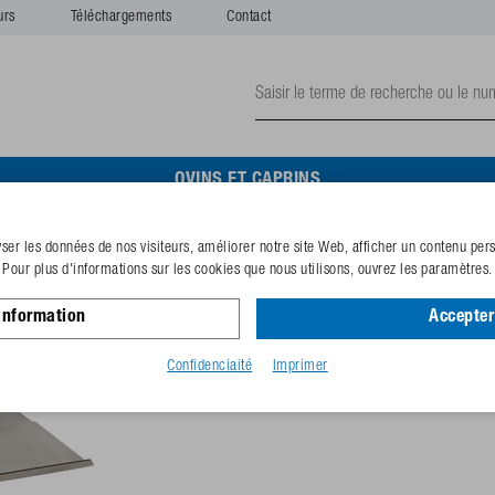
urs
Téléchargements
Contact
OVINS ET CAPRINS
er les données de nos visiteurs, améliorer notre site Web, afficher un contenu perso
Résistance Mod. 523 24 V,
Pour plus d'informations sur les cookies que nous utilisons, ouvrez les paramètres.
information
Accepter
N° de référence
131.0523
Code GTIN
40253380
Confidenciaité
Imprimer