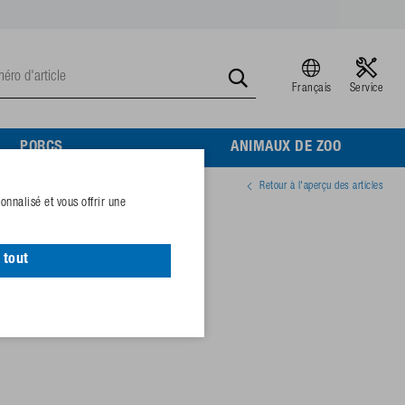
Français
Service
PORCS
ANIMAUX DE ZOO
Retour à l'aperçu des articles
nnalisé et vous offrir une
 80 W
 tout
09620