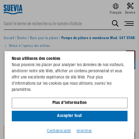
Français
Service
Accueil
/
Bovins
/
Bacs pour la pâture
/
Pompe de pâture à membrane Mod. 547 STAND
Retour à l'aperçu des articles
Nous utilisons des cookies
Nous pouvons les placer pour analyser les données de nos visiteurs,
améliorer notre site Web, afficher un contenu personnalisé et vous
offrir une excellente expérience de site Web. Pour plus
d'informations sur les cookies que nous utilisons, ouvrez les
paramètres.
Plus d'information
Accepter tout
Confidenciaité
Imprimer