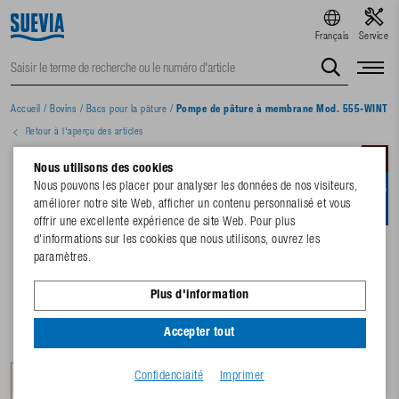
Français
Service
Accueil
/
Bovins
/
Bacs pour la pâture
/
Pompe de pâture à membrane Mod. 555-WINTE
Retour à l'aperçu des articles
Nous utilisons des cookies
Nous pouvons les placer pour analyser les données de nos visiteurs,
améliorer notre site Web, afficher un contenu personnalisé et vous
offrir une excellente expérience de site Web. Pour plus
d'informations sur les cookies que nous utilisons, ouvrez les
paramètres.
Plus d'information
Accepter tout
Confidenciaité
Imprimer