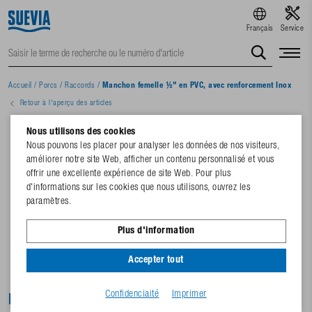
Français
Service
Accueil
/
Porcs
/
Raccords
/
Manchon femelle ½" en PVC, avec renforcement Inox
Retour à l'aperçu des articles
Nous utilisons des cookies
Nous pouvons les placer pour analyser les données de nos visiteurs,
améliorer notre site Web, afficher un contenu personnalisé et vous
offrir une excellente expérience de site Web. Pour plus
d'informations sur les cookies que nous utilisons, ouvrez les
paramètres.
Plus d'information
Accepter tout
Confidenciaité
Imprimer
Manchon femelle ½" en PVC, avec