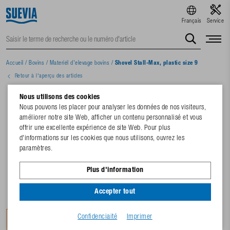
Français
Service
Accueil
/
Bovins
/
Materiél d'elevage bovins
/
Shovel Stall-Max, plastic size 9
Retour à l'aperçu des articles
Nous utilisons des cookies
Nous pouvons les placer pour analyser les données de nos visiteurs,
améliorer notre site Web, afficher un contenu personnalisé et vous
offrir une excellente expérience de site Web. Pour plus
d'informations sur les cookies que nous utilisons, ouvrez les
paramètres.
Plus d'information
Accepter tout
Confidenciaité
Imprimer