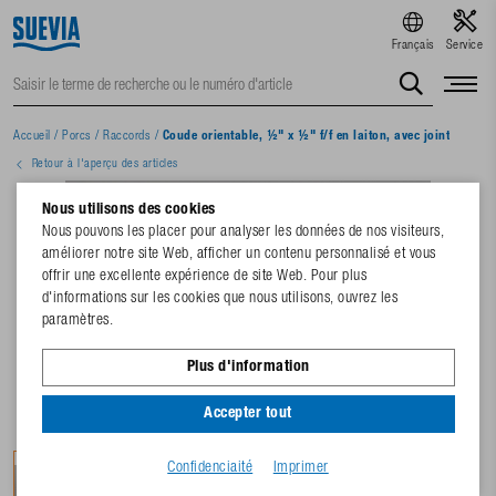
Français
Service
Accueil
/
Porcs
/
Raccords
/
Coude orientable, ½" x ½" f/f en laiton, avec joint
Retour à l'aperçu des articles
Nous utilisons des cookies
Nous pouvons les placer pour analyser les données de nos visiteurs,
améliorer notre site Web, afficher un contenu personnalisé et vous
offrir une excellente expérience de site Web. Pour plus
d'informations sur les cookies que nous utilisons, ouvrez les
paramètres.
Plus d'information
Accepter tout
Confidenciaité
Imprimer