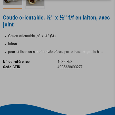
Coude orientable, ½" x ½" f/f en laiton, avec
joint
Coude orientable ½" x ½" (f/f)
laiton
pour utiliser en cas d’arrivée d’eau par le haut et par le bas
N° de référence
102.0352
Code GTIN
4025338003277