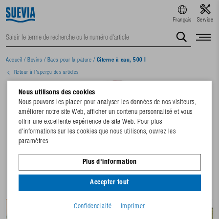
Français
Service
Accueil
/
Bovins
/
Bacs pour la pâture
/
Citerne à eau, 500 l
Retour à l'aperçu des articles
Nous utilisons des cookies
Nous pouvons les placer pour analyser les données de nos visiteurs,
améliorer notre site Web, afficher un contenu personnalisé et vous
offrir une excellente expérience de site Web. Pour plus
d'informations sur les cookies que nous utilisons, ouvrez les
paramètres.
Plus d'information
Accepter tout
Confidenciaité
Imprimer